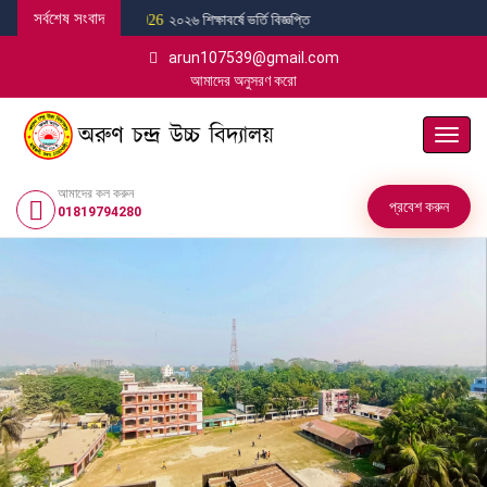
সর্বশেষ সংবাদ
২০২৬ শিক্ষাবর্ষে ভর্তি বিজ্ঞপ্তি
01 জানুয়ারি 2026
arun107539@gmail.com
আমাদের অনুসরণ করো
নেভিগে
টগল
করুন
আমাদের কল করুন
প্রবেশ করুন
01819794280